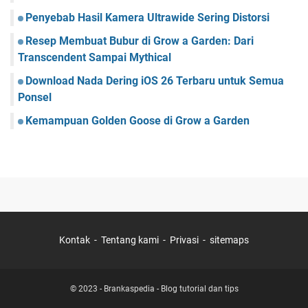
Penyebab Hasil Kamera Ultrawide Sering Distorsi
Resep Membuat Bubur di Grow a Garden: Dari
Transcendent Sampai Mythical
Download Nada Dering iOS 26 Terbaru untuk Semua
Ponsel
Kemampuan Golden Goose di Grow a Garden
Kontak
Tentang kami
Privasi
sitemaps
© 2023 -
Brankaspedia - Blog tutorial dan tips