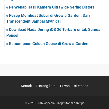
Penyebab Hasil Kamera Ultrawide Sering Distorsi
Resep Membuat Bubur di Grow a Garden: Dari
Transcendent Sampai Mythical
Download Nada Dering iOS 26 Terbaru untuk Semua
Ponsel
Kemampuan Golden Goose di Grow a Garden
Kontak
Tentang kami
Privasi
sitemaps
© 2023 -
Brankaspedia - Blog tutorial dan tips