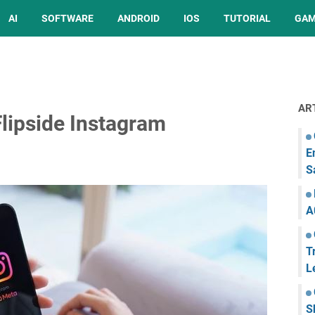
AI
SOFTWARE
ANDROID
IOS
TUTORIAL
GA
AR
lipside Instagram
E
S
A
T
L
S