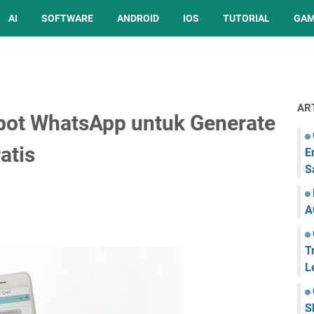
AI
SOFTWARE
ANDROID
IOS
TUTORIAL
GA
AR
ot WhatsApp untuk Generate
atis
E
S
A
T
L
S