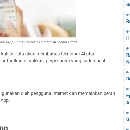
S
R
H
atsApp untuk Generate Gambar AI secara Gratis
ali ini, kita akan membahas teknologi AI atau
R
nfaatkan di aplikasi perpesanan yang sudah pasti
N
D
digunakan oleh pengguna internet dan memainkan peran
E
sApp.
A
G
App