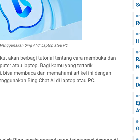
S
R
H
 Menggunakan Bing AI di Laptop atau PC
berikut akan berbagi tutorial tentang cara membuka dan
R
uter atau laptop. Bagi kamu yang tertarik
N
ni, bisa membaca dan memahami artikel ini dengan
ggunakan Bing Chat AI di laptop atau PC.
D
E
A
G