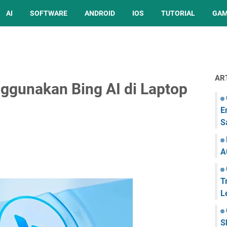
AI
SOFTWARE
ANDROID
IOS
TUTORIAL
GA
AR
ggunakan Bing AI di Laptop
E
S
A
T
L
S