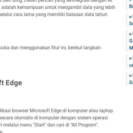
is oleh Bing, mesin pencari yang terintegrasi dengan AI.
B
adalah kemampuan untuk mengambil data yang lebih
elalui cara lama yang memiliki batasan data tahun
S
G
a dan menggunakan fitur ini, berikut langkah-
M
u
ft Edge
G
asi browser Microsoft Edge di komputer atau laptop.
 secara otomatis di komputer dengan sistem operasi
i melalui menu "Start" dan cari di "All Program".
e.