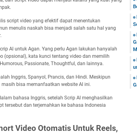
B
mpak.
lis script video yang efektif dapat menentukan
S
mun menulis naskah bisa menjadi salah satu hal yang
.
G
Scrip AI untuk Agan. Yang perlu Agan lakukan hanyalah
M
eo (opsional), kata kunci tentang video dan memilih
 Humorous, Passionate, Thoughtful, dan lainnya.
u
lah Inggris, Spanyol, Prancis, dan Hindi. Meskipun
 masih bisa memanfaatkan website AI ini.
G
dalam bahasa Inggris, setelah Scrip AI menghasilkan
ript tersebut dan terjemahkan ke bahasa Indonesia
ort Video Otomatis Untuk Reels,