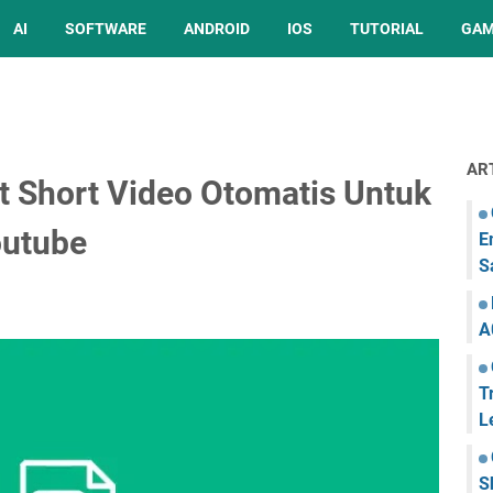
AI
SOFTWARE
ANDROID
IOS
TUTORIAL
GA
AR
 Short Video Otomatis Untuk
outube
E
S
A
T
L
S