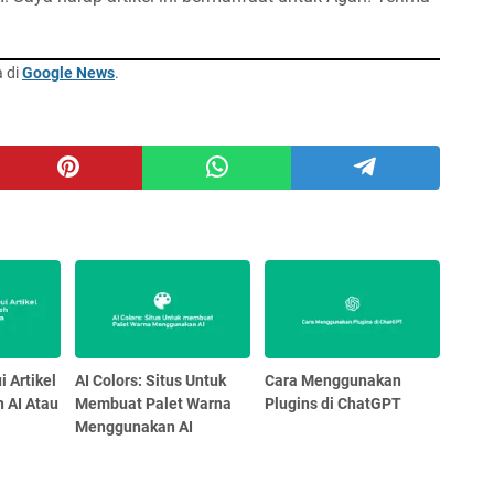
a di
Google News
.
 Artikel
AI Colors: Situs Untuk
Cara Menggunakan
h AI Atau
Membuat Palet Warna
Plugins di ChatGPT
Menggunakan AI