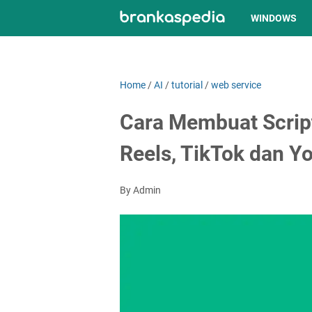
WINDOWS
Home
/
AI
/
tutorial
/
web service
Cara Membuat Script
Reels, TikTok dan Y
By Admin