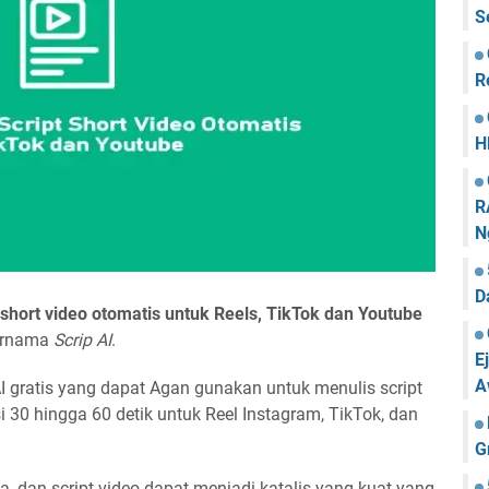
S
R
H
R
N
D
short video otomatis untuk Reels, TikTok dan Youtube
bernama
Scrip AI
.
E
A
AI gratis yang dapat Agan gunakan untuk menulis script
 30 hingga 60 detik untuk Reel Instagram, TikTok, dan
G
a, dan script video dapat menjadi katalis yang kuat yang