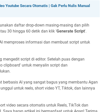
eo Youtube Secara Otomatis | Gak Perlu Nulis Manual
gunakan daftar drop-down masing-masing dan pilih
atau 30 hingga 60 detik dan klik '
Generate Script
'.
 AI memproses informasi dan membuat script untuk
g mengedit script di editor. Setelah puas dengan
o clipboard' untuk menyalin script dan
lukan.
alat berbasis AI yang sangat bagus yang membantu Agan
 unggul untuk reels, short video YT, Tiktok, dan lainnya
ort video secara otomatis untuk Reels, TikTok dan
 Saya harap artikel ini bermanfaat untuk Agan! Terima