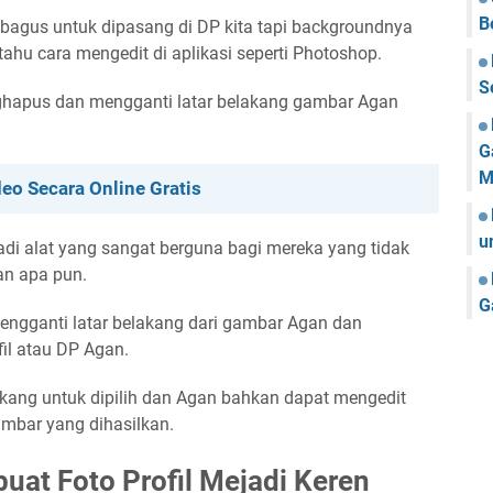
B
 bagus untuk dipasang di DP kita tapi backgroundnya
ahu cara mengedit di aplikasi seperti Photoshop.
S
ghapus dan mengganti latar belakang gambar Agan
G
M
deo Secara Online Gratis
u
jadi alat yang sangat berguna bagi mereka yang tidak
an apa pun.
G
gganti latar belakang dari gambar Agan dan
l atau DP Agan.
kang untuk dipilih dan Agan bahkan dapat mengedit
mbar yang dihasilkan.
at Foto Profil Mejadi Keren