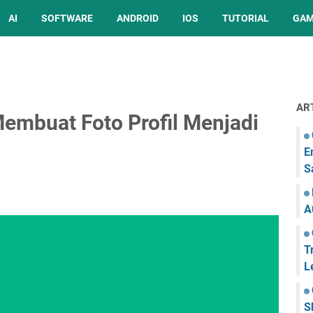
AI
SOFTWARE
ANDROID
IOS
TUTORIAL
GA
AR
Membuat Foto Profil Menjadi
E
S
A
T
L
S