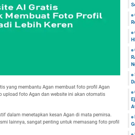
S
R
H
R
N
D
atis yang membantu Agan membuat foto profil Agan
p upload foto Agan dan website ini akan otomatis
E
A
ektif dalam menetapkan kesan Agan di mata pemirsa.
smi lainnya, sangat penting untuk memasang foto profil
G