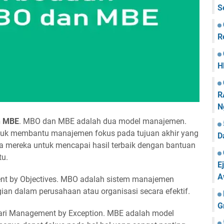
S
R
H
R
N
n MBE
. MBO dan MBE adalah dua model manajemen.
ntuk membantu manajemen fokus pada tujuan akhir yang
D
ya mereka untuk mencapai hasil terbaik dengan bantuan
tu.
E
A
nt by Objectives. MBO adalah sistem manajemen
an dalam perusahaan atau organisasi secara efektif.
G
ri Management by Exception. MBE adalah model