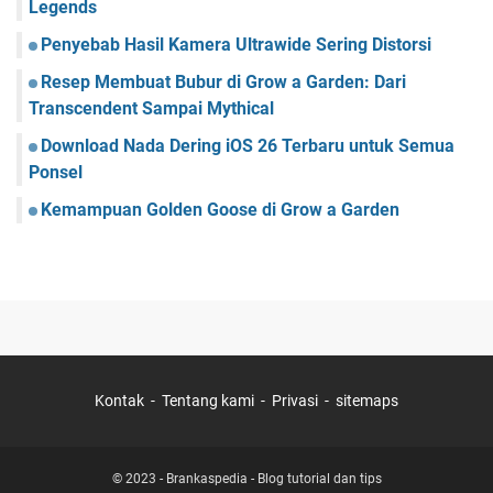
Legends
Penyebab Hasil Kamera Ultrawide Sering Distorsi
Resep Membuat Bubur di Grow a Garden: Dari
Transcendent Sampai Mythical
Download Nada Dering iOS 26 Terbaru untuk Semua
Ponsel
Kemampuan Golden Goose di Grow a Garden
Kontak
Tentang kami
Privasi
sitemaps
© 2023 -
Brankaspedia - Blog tutorial dan tips