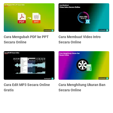
Cara Mengubah PDF ke PPT
Cara Membuat Video Intro
Secara Online
Secara Online
Cara Edit MP3 Secara Online
Cara Menghitung Ukuran Ban
Gratis
Secara Online