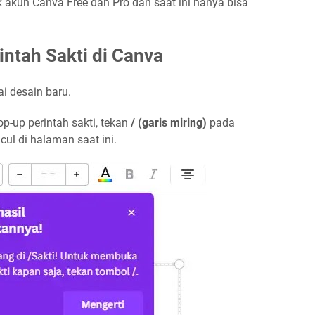
uk akun Canva Free dan Pro dan saat ini hanya bisa
ntah Sakti di Canva
i desain baru.
p-up perintah sakti, tekan
/ (garis miring)
pada
ul di halaman saat ini.