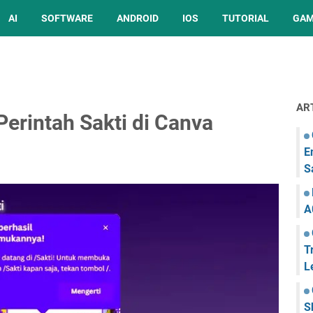
AI
SOFTWARE
ANDROID
IOS
TUTORIAL
GA
AR
rintah Sakti di Canva
E
S
A
T
L
S