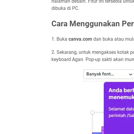
halaman desain. Fitur ini tersedia unt
dibuka di PC.
Cara Menggunakan Peri
1. Buka
canva.com
dan buka atau mula
2. Sekarang, untuk mengakses kotak po
keyboard Agan. Pop-up sakti akan munc