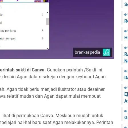
S
R
H
R
N
rintah sakti di Canva
. Gunakan perintah /Sakti ini
 desain Agan dalam sekejap dengan keyboard Agan.
D
 Agan tidak perlu menjadi ilustrator atau desainer
E
anva relatif mudah dan Agan dapat mulai membuat
A
 lihat di permukaan Canva. Meskipun mudah untuk
G
elajari hal-hal baru saat Agan melakukannya. Perintah