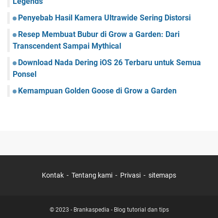
Legends
Penyebab Hasil Kamera Ultrawide Sering Distorsi
Resep Membuat Bubur di Grow a Garden: Dari
Transcendent Sampai Mythical
Download Nada Dering iOS 26 Terbaru untuk Semua
Ponsel
Kemampuan Golden Goose di Grow a Garden
Kontak
Tentang kami
Privasi
sitemaps
© 2023 -
Brankaspedia - Blog tutorial dan tips