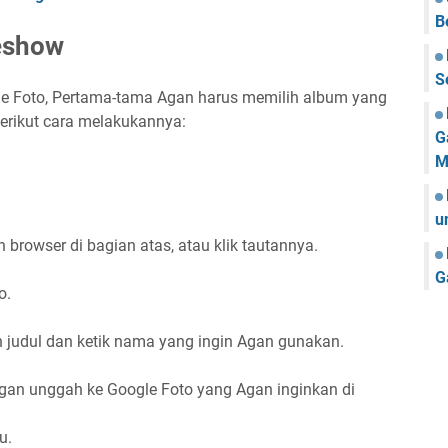
B
eshow
S
le Foto, Pertama-tama Agan harus memilih album yang
erikut cara melakukannya:
G
M
u
h browser di bagian atas, atau klik tautannya.
G
o.
 judul dan ketik nama yang ingin Agan gunakan.
gan unggah ke Google Foto yang Agan inginkan di
u.