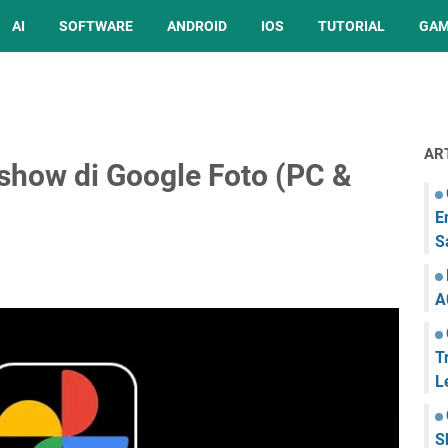
AI
SOFTWARE
ANDROID
IOS
TUTORIAL
GA
AR
show di Google Foto (PC &
E
S
A
T
L
S