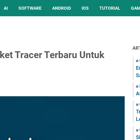
AI
SOFTWARE
ANDROID
IOS
TUTORIAL
GA
AR
et Tracer Terbaru Untuk
E
S
A
T
L
S