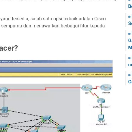
B
yang tersedia, salah satu opsi terbaik adalah Cisco
S
n sempurna dan menawarkan berbagai fitur kepada
G
racer?
M
u
G