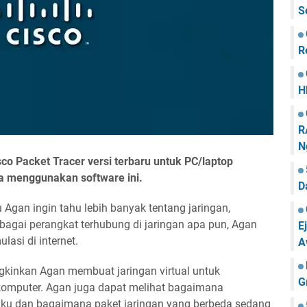
S
R
H
R
N
sco Packet Tracer versi terbaru untuk PC/laptop
ra menggunakan software ini.
D
u Agan ingin tahu lebih banyak tentang jaringan,
agai perangkat terhubung di jaringan apa pun, Agan
E
asi di internet.
A
kinkan Agan membuat jaringan virtual untuk
G
 komputer. Agan juga dapat melihat bagaimana
laku dan bagaimana paket jaringan yang berbeda sedang