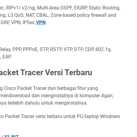
ec, RIPv1/ v2/ng, Multi-Area OSPF, EIGRP, Static Routing,
ing, L3 QoS, NAT, CBAL, Zone-based policy firewall and
R, GRE VPN, IPSec
VPN
.
Relay, PPP, PPPoE, STP, RSTP, VTP, DTP, CDP, 802.1q,
, EAP.
cket Tracer Versi Terbaru
ng Cisco Packet Tracer dan berbagai fitur yang
 mendownload dan menginstalnya di komputer Agan,
nya terlebih dahulu untuk menginstalnya.
o Packet Tracer versi terbaru untuk PC/laptop Windows