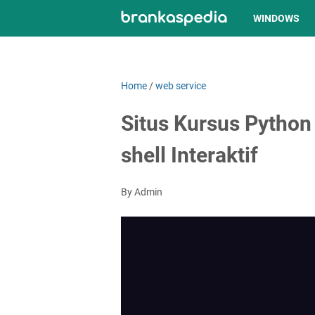
WINDOWS
Home
/
web service
Situs Kursus Python
shell Interaktif
By Admin