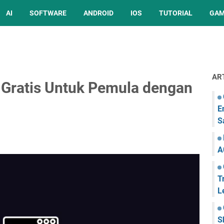
AI
SOFTWARE
ANDROID
IOS
TUTORIAL
GA
AR
 Gratis Untuk Pemula dengan
E
S
A
T
L
S