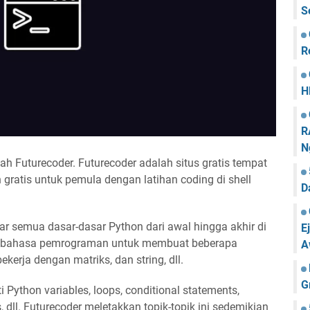
S
R
H
R
N
lah Futurecoder. Futurecoder adalah situs gratis tempat
ratis untuk pemula dengan latihan coding di shell
D
ajar semua dasar-dasar Python dari awal hingga akhir di
E
 bahasa pemrograman untuk membuat beberapa
A
ekerja dengan matriks, dan string, dll.
G
 Python variables, loops, conditional statements,
ns, dll. Futurecoder meletakkan topik-topik ini sedemikian