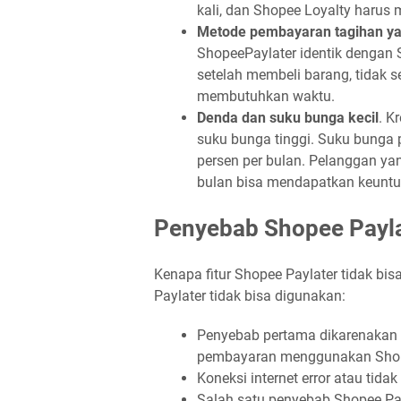
kali, dan Shopee Loyalty harus 
Metode pembayaran tagihan y
ShopeePaylater identik dengan 
setelah membeli barang, tidak se
membutuhkan waktu.
Denda dan suku bunga kecil
. K
suku bunga tinggi. Suku bunga p
persen per bulan. Pelanggan y
bulan bisa mendapatkan keuntun
Penyebab Shopee Payla
Kenapa fitur Shopee Paylater tidak bi
Paylater tidak bisa digunakan:
Penyebab pertama dikarenakan t
pembayaran menggunakan Shope
Koneksi internet error atau tida
Salah satu penyebab Shopee Pay