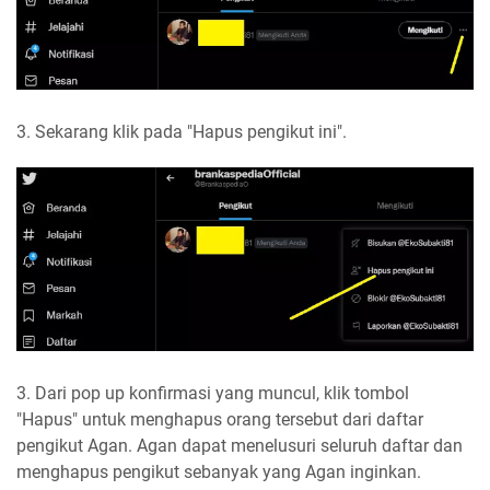
3. Sekarang klik pada "Hapus pengikut ini".
3. Dari pop up konfirmasi yang muncul, klik tombol
"Hapus" untuk menghapus orang tersebut dari daftar
pengikut Agan. Agan dapat menelusuri seluruh daftar dan
menghapus pengikut sebanyak yang Agan inginkan.