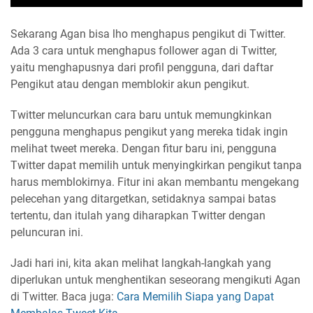
Sekarang Agan bisa lho menghapus pengikut di Twitter.
Ada 3 cara untuk menghapus follower agan di Twitter,
yaitu menghapusnya dari profil pengguna, dari daftar
Pengikut atau dengan memblokir akun pengikut.
Twitter meluncurkan cara baru untuk memungkinkan
pengguna menghapus pengikut yang mereka tidak ingin
melihat tweet mereka. Dengan fitur baru ini, pengguna
Twitter dapat memilih untuk menyingkirkan pengikut tanpa
harus memblokirnya. Fitur ini akan membantu mengekang
pelecehan yang ditargetkan, setidaknya sampai batas
tertentu, dan itulah yang diharapkan Twitter dengan
peluncuran ini.
Jadi hari ini, kita akan melihat langkah-langkah yang
diperlukan untuk menghentikan seseorang mengikuti Agan
di Twitter. Baca juga:
Cara Memilih Siapa yang Dapat