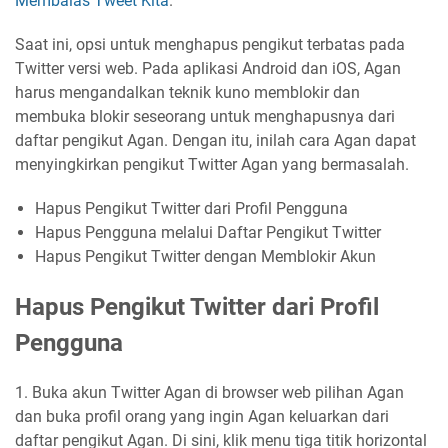
Membalas Tweet Kita
.
Saat ini, opsi untuk menghapus pengikut terbatas pada
Twitter versi web. Pada aplikasi Android dan iOS, Agan
harus mengandalkan teknik kuno memblokir dan
membuka blokir seseorang untuk menghapusnya dari
daftar pengikut Agan. Dengan itu, inilah cara Agan dapat
menyingkirkan pengikut Twitter Agan yang bermasalah.
Hapus Pengikut Twitter dari Profil Pengguna
Hapus Pengguna melalui Daftar Pengikut Twitter
Hapus Pengikut Twitter dengan Memblokir Akun
Hapus Pengikut Twitter dari Profil
Pengguna
1. Buka akun Twitter Agan di browser web pilihan Agan
dan buka profil orang yang ingin Agan keluarkan dari
daftar pengikut Agan. Di sini, klik menu tiga titik horizontal