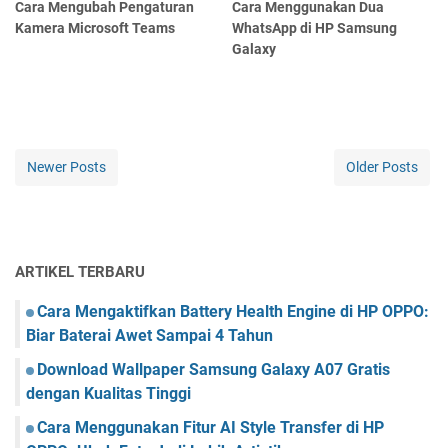
Cara Mengubah Pengaturan
Cara Menggunakan Dua
Kamera Microsoft Teams
WhatsApp di HP Samsung
Galaxy
Newer Posts
Older Posts
ARTIKEL TERBARU
Cara Mengaktifkan Battery Health Engine di HP OPPO:
Biar Baterai Awet Sampai 4 Tahun
Download Wallpaper Samsung Galaxy A07 Gratis
dengan Kualitas Tinggi
Cara Menggunakan Fitur AI Style Transfer di HP