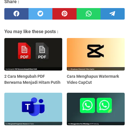
Share :
You may like these posts :
2 Cara Mengubah PDF
Cara Menghapus Watermark
Berwarna Menjadi Hitam Putih
Video CapCut