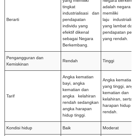
yang memiliki
Negara Berkemb
tingkat
adalah negara y
industrialisasi dan
memiliki
Berarti
pendapatan
laju industrialisa
individu yang
yang lambat dan
efektif dikenal
pendapatan per k
sebagai Negara
yang rendah.
Berkembang.
Pengangguran dan
Rendah
Tinggi
Kemiskinan
Angka kematian
Angka kematian 
bayi, angka
yang tinggi, angk
kematian dan
kematian dan a
Tarif
angka kelahiran
kelahiran, serta 
rendah sedangkan
harapan hidup y
angka harapan
rendah.
hidup tinggi.
Kondisi hidup
Baik
Moderat