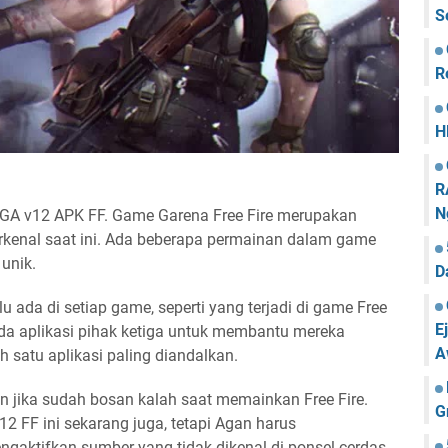
S
R
H
R
N
GA v12 APK FF. Game Garena Free Fire merupakan
terkenal saat ini. Ada beberapa permainan dalam game
unik.
D
ada di setiap game, seperti yang terjadi di game Free
E
da aplikasi pihak ketiga untuk membantu mereka
A
satu aplikasi paling diandalkan.
 jika sudah bosan kalah saat memainkan Free Fire.
G
FF ini sekarang juga, tetapi Agan harus
gaktifkan sumber yang tidak dikenal di ponsel cerdas