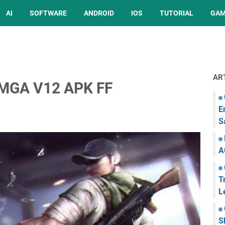
AI
SOFTWARE
ANDROID
IOS
TUTORIAL
GA
AR
MGA V12 APK FF
E
S
A
T
L
S