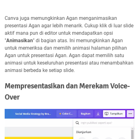
Canva juga memungkinkan Agan menganimasikan
presentasi Agan agar lebih menarik. Cukup klik di luar slide
aktif mana pun di editor untuk mendapatkan opsi
"
Animasikan
" di bagian atas. Ini memungkinkan Agan
untuk memeriksa dan memilih animasi halaman pilihan
Agan untuk presentasi Agan. Agan dapat memilih satu
animasi untuk keseluruhan presentasi atau menambahkan
animasi berbeda ke setiap slide.
Mempresentasikan dan Merekam Voice-
Over