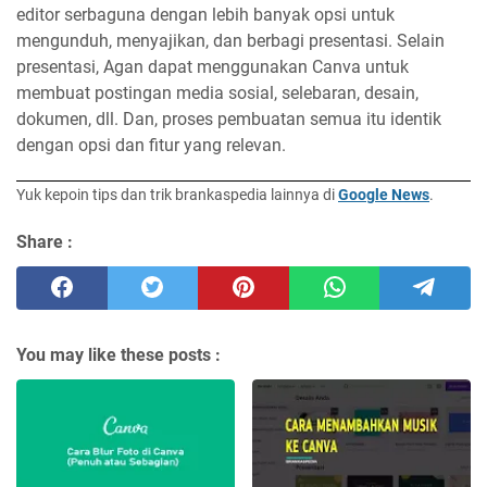
editor serbaguna dengan lebih banyak opsi untuk
mengunduh, menyajikan, dan berbagi presentasi. Selain
presentasi, Agan dapat menggunakan Canva untuk
membuat postingan media sosial, selebaran, desain,
dokumen, dll. Dan, proses pembuatan semua itu identik
dengan opsi dan fitur yang relevan.
Yuk kepoin tips dan trik brankaspedia lainnya di
Google News
.
Share :
You may like these posts :