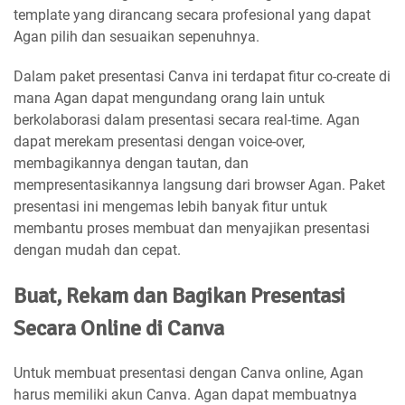
template yang dirancang secara profesional yang dapat
Agan pilih dan sesuaikan sepenuhnya.
Dalam paket presentasi Canva ini terdapat fitur co-create di
mana Agan dapat mengundang orang lain untuk
berkolaborasi dalam presentasi secara real-time. Agan
dapat merekam presentasi dengan voice-over,
membagikannya dengan tautan, dan
mempresentasikannya langsung dari browser Agan. Paket
presentasi ini mengemas lebih banyak fitur untuk
membantu proses membuat dan menyajikan presentasi
dengan mudah dan cepat.
Buat, Rekam dan Bagikan Presentasi
Secara Online di Canva
Untuk membuat presentasi dengan Canva online, Agan
harus memiliki akun Canva. Agan dapat membuatnya