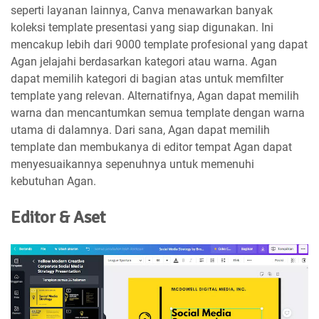
seperti layanan lainnya, Canva menawarkan banyak
koleksi template presentasi yang siap digunakan. Ini
mencakup lebih dari 9000 template profesional yang dapat
Agan jelajahi berdasarkan kategori atau warna. Agan
dapat memilih kategori di bagian atas untuk memfilter
template yang relevan. Alternatifnya, Agan dapat memilih
warna dan mencantumkan semua template dengan warna
utama di dalamnya. Dari sana, Agan dapat memilih
template dan membukanya di editor tempat Agan dapat
menyesuaikannya sepenuhnya untuk memenuhi
kebutuhan Agan.
Editor & Aset