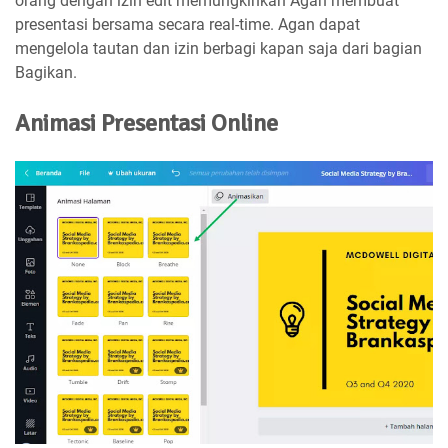
orang dengan izin edit memungkinkan Agan membuat
presentasi bersama secara real-time. Agan dapat
mengelola tautan dan izin berbagi kapan saja dari bagian
Bagikan.
Animasi Presentasi Online