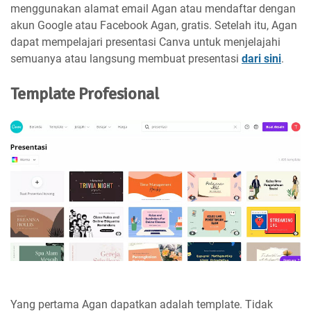
menggunakan alamat email Agan atau mendaftar dengan
akun Google atau Facebook Agan, gratis. Setelah itu, Agan
dapat mempelajari presentasi Canva untuk menjelajahi
semuanya atau langsung membuat presentasi
dari sini
.
Template Profesional
Yang pertama Agan dapatkan adalah template. Tidak