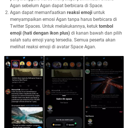
Agan sebelum Agan dapat berbicara di Space.
Agan dapat memanfaatkan
reaksi emoji
untuk
menyampaikan emosi Agan tanpa harus berbicara di
Twitter Spaces. Untuk melakukannya, ketuk
tombol
emoji (hati dengan ikon plus)
di kanan bawah dan pilih
salah satu emoji yang tersedia. Semua peserta akan
melihat reaksi emoji di avatar Space Agan.