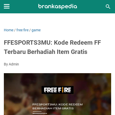
Home
/
free fire
/
game
FFESPORTS3MU: Kode Redeem FF
Terbaru Berhadiah Item Gratis
By Admin