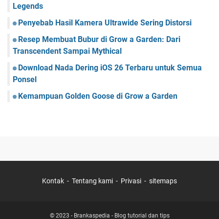
Legends
Penyebab Hasil Kamera Ultrawide Sering Distorsi
Resep Membuat Bubur di Grow a Garden: Dari
Transcendent Sampai Mythical
Download Nada Dering iOS 26 Terbaru untuk Semua
Ponsel
Kemampuan Golden Goose di Grow a Garden
Kontak
Tentang kami
Privasi
sitemaps
© 2023 -
Brankaspedia - Blog tutorial dan tips