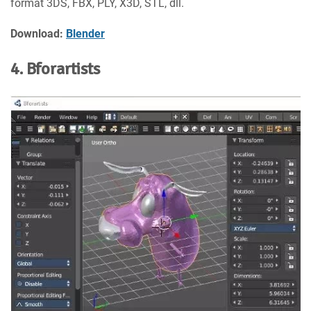
format 3DS, FBX, PLY, X3D, STL, dll.
Download:
Blender
4. Bforartists