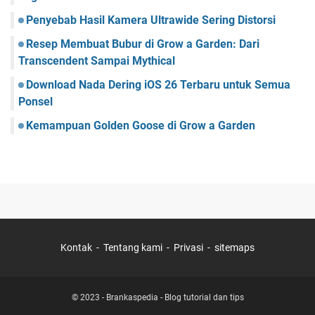
Penyebab Hasil Kamera Ultrawide Sering Distorsi
Resep Membuat Bubur di Grow a Garden: Dari
Transcendent Sampai Mythical
Download Nada Dering iOS 26 Terbaru untuk Semua
Ponsel
Kemampuan Golden Goose di Grow a Garden
Kontak
Tentang kami
Privasi
sitemaps
© 2023 -
Brankaspedia - Blog tutorial dan tips