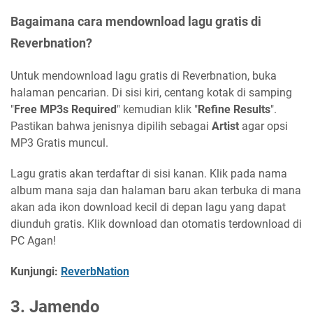
Bagaimana cara mendownload lagu gratis di
Reverbnation?
Untuk mendownload lagu gratis di Reverbnation, buka
halaman pencarian. Di sisi kiri, centang kotak di samping
"
Free MP3s Required
" kemudian klik "
Refine Results
".
Pastikan bahwa jenisnya dipilih sebagai
Artist
agar opsi
MP3 Gratis muncul.
Lagu gratis akan terdaftar di sisi kanan. Klik pada nama
album mana saja dan halaman baru akan terbuka di mana
akan ada ikon download kecil di depan lagu yang dapat
diunduh gratis. Klik download dan otomatis terdownload di
PC Agan!
Kunjungi:
ReverbNation
3. Jamendo