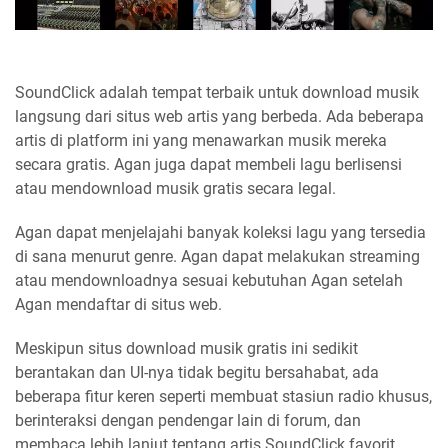
SoundClick adalah tempat terbaik untuk download musik
langsung dari situs web artis yang berbeda. Ada beberapa
artis di platform ini yang menawarkan musik mereka
secara gratis. Agan juga dapat membeli lagu berlisensi
atau mendownload musik gratis secara legal.
Agan dapat menjelajahi banyak koleksi lagu yang tersedia
di sana menurut genre. Agan dapat melakukan streaming
atau mendownloadnya sesuai kebutuhan Agan setelah
Agan mendaftar di situs web.
Meskipun situs download musik gratis ini sedikit
berantakan dan UI-nya tidak begitu bersahabat, ada
beberapa fitur keren seperti membuat stasiun radio khusus,
berinteraksi dengan pendengar lain di forum, dan
membaca lebih lanjut tentang artis SoundClick favorit