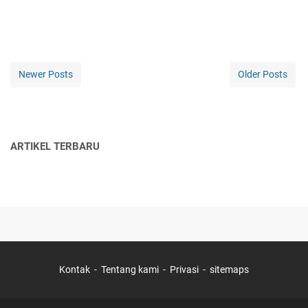
Newer Posts
Older Posts
ARTIKEL TERBARU
Kontak
Tentang kami
Privasi
sitemaps