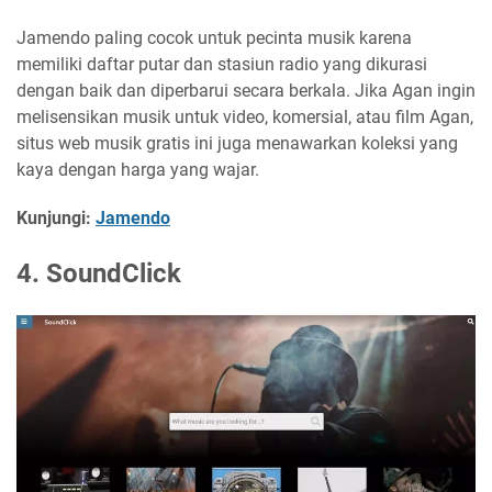
Jamendo paling cocok untuk pecinta musik karena
memiliki daftar putar dan stasiun radio yang dikurasi
dengan baik dan diperbarui secara berkala. Jika Agan ingin
melisensikan musik untuk video, komersial, atau film Agan,
situs web musik gratis ini juga menawarkan koleksi yang
kaya dengan harga yang wajar.
Kunjungi:
Jamendo
4. SoundClick