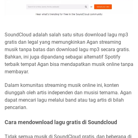
SoundCloud adalah salah satu situs download lagu mp3
gratis dan legal yang memungkinkan Agan streaming
musik tanpa batas dan download lagu mp3 secara gratis.
Bahkan, ini juga dipandang sebagai alternatif Spotify
terbaik tempat Agan bisa mendapatkan musik online tanpa
membayar.
Dalam komunitas streaming musik online ini, konten
diunggah oleh artis independen dan musisi ternama. Agan
dapat mencari lagu melalui band atau tag artis di bilah
pencarian.
Cara mendownload lagu gratis di Soundcloud
Tidak semua musik di SoundCloud gratis, dan beberapa di