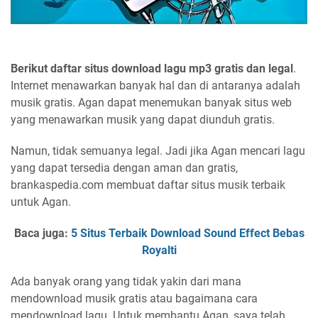
Berikut daftar situs download lagu mp3 gratis dan legal
.
Internet menawarkan banyak hal dan di antaranya adalah
musik gratis. Agan dapat menemukan banyak situs web
yang menawarkan musik yang dapat diunduh gratis.
Namun, tidak semuanya legal. Jadi jika Agan mencari lagu
yang dapat tersedia dengan aman dan gratis,
brankaspedia.com membuat daftar situs musik terbaik
untuk Agan.
Baca juga:
5 Situs Terbaik Download Sound Effect Bebas
Royalti
Ada banyak orang yang tidak yakin dari mana
mendownload musik gratis atau bagaimana cara
mendownload lagu. Untuk membantu Agan, saya telah