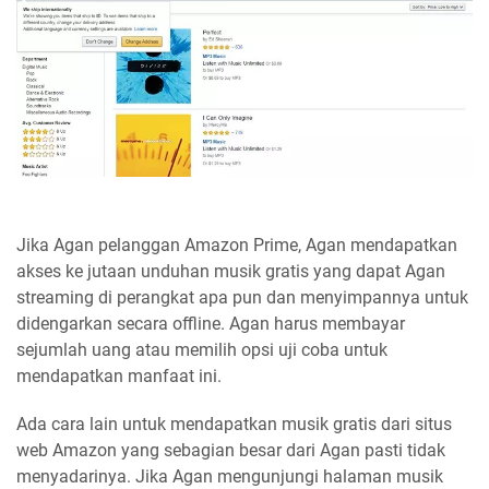
Jika Agan pelanggan Amazon Prime, Agan mendapatkan
akses ke jutaan unduhan musik gratis yang dapat Agan
streaming di perangkat apa pun dan menyimpannya untuk
didengarkan secara offline. Agan harus membayar
sejumlah uang atau memilih opsi uji coba untuk
mendapatkan manfaat ini.
Ada cara lain untuk mendapatkan musik gratis dari situs
web Amazon yang sebagian besar dari Agan pasti tidak
menyadarinya. Jika Agan mengunjungi halaman musik