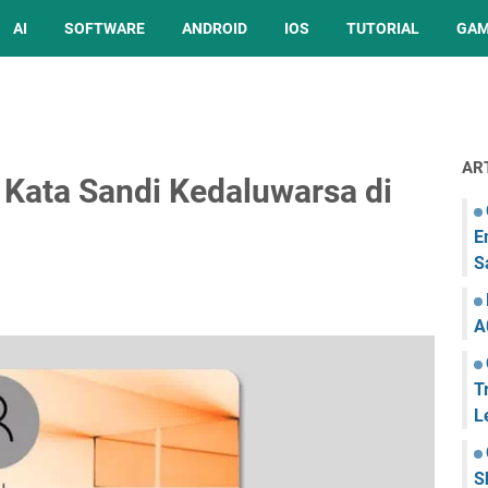
AI
SOFTWARE
ANDROID
IOS
TUTORIAL
GA
AR
Kata Sandi Kedaluwarsa di
E
S
A
T
L
S