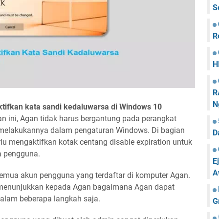
S
R
H
R
N
ktifkan kata sandi kedaluwarsa di Windows 10
n ini, Agan tidak harus bergantung pada perangkat
t melakukannya dalam pengaturan Windows. Di bagian
D
 mengaktifkan kotak centang disable expiration untuk
a pengguna.
E
A
emua akun pengguna yang terdaftar di komputer Agan.
n menunjukkan kepada Agan bagaimana Agan dapat
lam beberapa langkah saja.
G