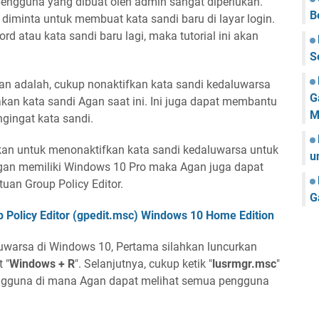
pengguna yang dibuat oleh admin sangat diperlukan.
B
iminta untuk membuat kata sandi baru di layar login.
d atau kata sandi baru lagi, maka tutorial ini akan
S
n adalah, cukup nonaktifkan kata sandi kedaluwarsa
G
an kata sandi Agan saat ini. Ini juga dapat membantu
M
gingat kata sandi.
skan untuk menonaktifkan kata sandi kedaluwarsa untuk
u
Agan memiliki Windows 10 Pro maka Agan juga dapat
an Group Policy Editor.
G
 Policy Editor (gpedit.msc) Windows 10 Home Edition
uwarsa di Windows 10, Pertama silahkan luncurkan
 "
Windows + R
". Selanjutnya, cukup ketik "
lusrmgr.msc
"
gguna di mana Agan dapat melihat semua pengguna