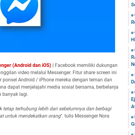
S
R
H
R
N
nger (Android dan iOS)
|
Facebook memiliki dukungan
nggilan video melalui Messenger. Fitur share screen ini
 ponsel Android / iPhone mereka dengan teman dan
D
una dapat menjelajahi media sosial bersama, berbelanja
n banyak lagi.
E
A
 tetap terhubung lebih dari sebelumnya dan berbagi
buat untuk mendekatkan orang
". tulis Messenger Nora
G