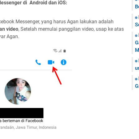
Messenger di Android dan iOS:
B
acebook Messenger, yang harus Agan lakukan adalah
S
an video
, Setelah memulai panggilan video, usap ke atas
yar Agan.
G
M
u
G