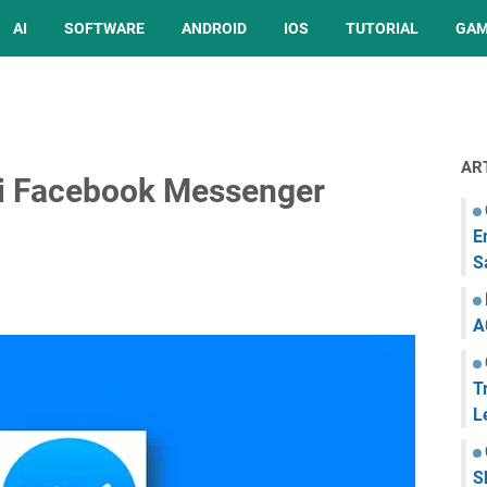
AI
SOFTWARE
ANDROID
IOS
TUTORIAL
GA
AR
di Facebook Messenger
E
S
A
T
L
S