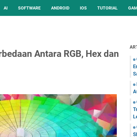
AI
SOFTWARE
ANDROID
IOS
TUTORIAL
GA
AR
rbedaan Antara RGB, Hex dan
E
S
A
T
L
S