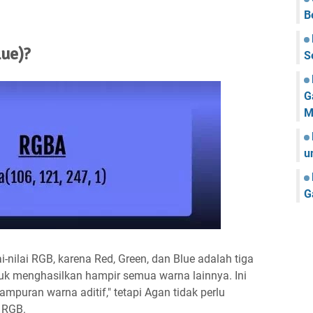
B
lue)?
S
G
M
u
G
nilai RGB, karena Red, Green, dan Blue adalah tiga
uk menghasilkan hampir semua warna lainnya. Ini
puran warna aditif," tetapi Agan tidak perlu
 RGB.