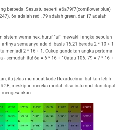
ang berbeda. Sesuatu seperti #6a79f7(cornflower blue)
47). 6a adalah red , 79 adalah green, dan f7 adalah
 sistem warna hex, huruf "af" mewakili angka sepuluh
 artinya semuanya ada di basis 16.21 berada 2 * 10 + 1
 itu menjadi 2 * 16 + 1. Cukup gandakan angka pertama
 semudah itu! 6a = 6 * 16 + 10atau 106. 79 = 7 * 16 +
n, itu jelas membuat kode Hexadecimal bahkan lebih
 RGB, meskipun mereka mudah disalin-tempel dan dapat
ng mengesankan.