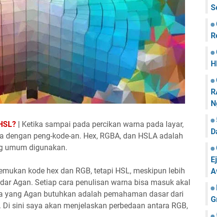
S
R
H
R
N
 HSL?
|
Ketika sampai pada percikan warna pada layar,
D
a dengan peng-kode-an. Hex, RGBA, dan HSLA adalah
ing umum digunakan.
E
mukan kode hex dan RGB, tetapi HSL, meskipun lebih
A
dar Agan. Setiap cara penulisan warna bisa masuk akal
ua yang Agan butuhkan adalah pemahaman dasar dari
G
. Di sini saya akan menjelaskan perbedaan antara RGB,