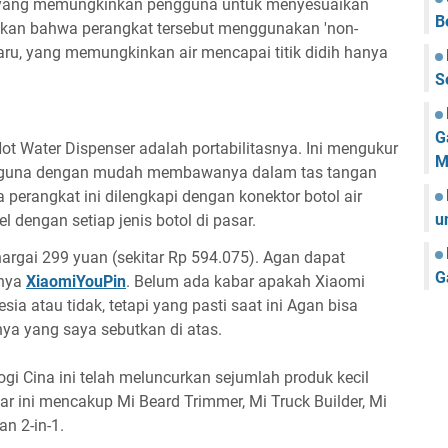
uh yang memungkinkan pengguna untuk menyesuaikan
B
akan bahwa perangkat tersebut menggunakan 'non-
baru, yang memungkinkan air mencapai titik didih hanya
S
G
ot Water Dispenser adalah portabilitasnya. Ini mengukur
M
una dengan mudah membawanya dalam tas tangan
perangkat ini dilengkapi dengan konektor botol air
u
 dengan setiap jenis botol di pasar.
argai 299 yuan (sekitar Rp 594.075). Agan dapat
G
inya
XiaomiYouPin
. Belum ada kabar apakah Xiaomi
a atau tidak, tetapi yang pasti saat ini Agan bisa
ya yang saya sebutkan di atas.
logi Cina ini telah meluncurkan sejumlah produk kecil
ar ini mencakup Mi Beard Trimmer, Mi Truck Builder, Mi
n 2-in-1.