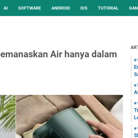
AI
SOFTWARE
ANDROID
IOS
TUTORIAL
GA
AR
Memanaskan Air hanya dalam
E
S
A
T
L
S