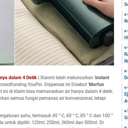
S
R
H
R
N
nya dalam 4 Detik
|
Xiaomi telah meluncurkan '
instant
D
 crowdfunding YouPin. Dispenser ini Disebut '
Morfun
at ini di klaim bisa memanaskan air hanya dalam 4 detik.
E
rkan semua fungsi pemanas air konvensional, tetapi
A
gaturan suhu, termasuk 45 ° C, 60 ° C, 85 ° C dan 100 °
G
da untuk dipilih: 120ml, 250ml, 360ml dan 500ml. Di