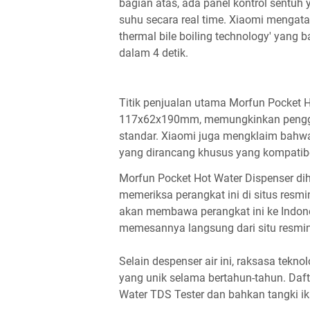
bagian atas, ada panel kontrol sent
suhu secara real time. Xiaomi mengat
thermal bile boiling technology' yang 
dalam 4 detik.
Titik penjualan utama Morfun Pocket H
117x62x190mm, memungkinkan pengg
standar. Xiaomi juga mengklaim bahwa 
yang dirancang khusus yang kompatibel
Morfun Pocket Hot Water Dispenser dih
memeriksa perangkat ini di situs resm
akan membawa perangkat ini ke Indonesi
memesannya langsung dari situ resmin
Selain despenser air ini, raksasa tekno
yang unik selama bertahun-tahun. Daft
Water TDS Tester dan bahkan tangki ika