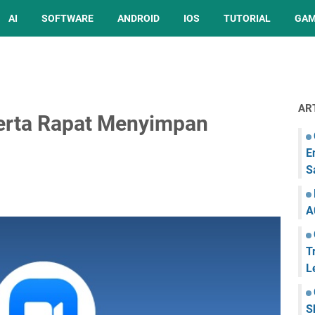
AI
SOFTWARE
ANDROID
IOS
TUTORIAL
GA
AR
erta Rapat Menyimpan
E
S
A
T
L
S