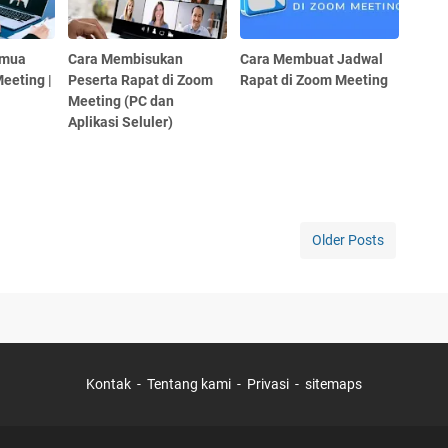
emua
Cara Membisukan
Cara Membuat Jadwal
eeting |
Peserta Rapat di Zoom
Rapat di Zoom Meeting
Meeting (PC dan
Aplikasi Seluler)
Older Posts
Kontak
Tentang kami
Privasi
sitemaps