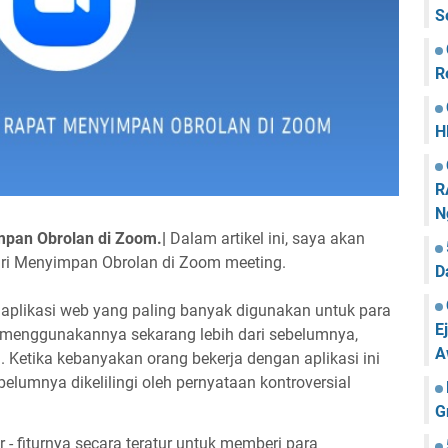
S
R
H
R
N
pan Obrolan di Zoom.|
Dalam artikel ini, saya akan
ari Menyimpan Obrolan di Zoom meeting.
D
 aplikasi web yang paling banyak digunakan untuk para
E
ah menggunakannya sekarang lebih dari sebelumnya,
A
. Ketika kebanyakan orang bekerja dengan aplikasi ini
ebelumnya dikelilingi oleh pernyataan kontroversial
G
 - fiturnya secara teratur untuk memberi para