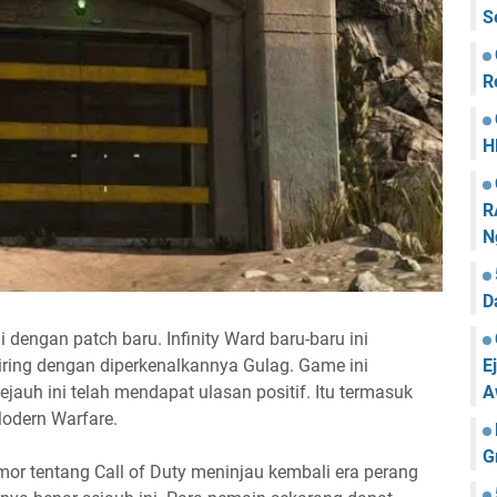
S
R
H
R
N
D
 dengan patch baru. Infinity Ward baru-baru ini
ring dengan diperkenalkannya Gulag. Game ini
E
jauh ini telah mendapat ulasan positif. Itu termasuk
A
Modern Warfare.
G
or tentang Call of Duty meninjau kembali era perang