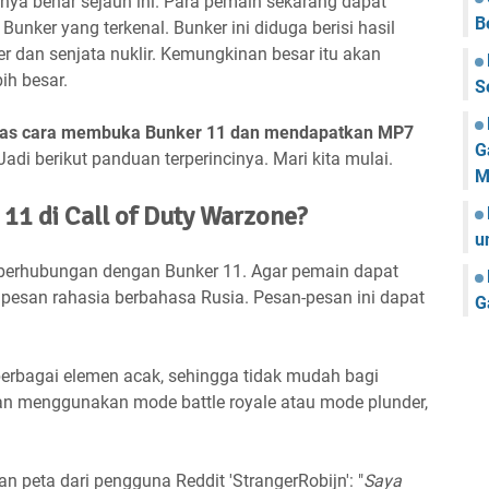
nya benar sejauh ini. Para pemain sekarang dapat
B
unker yang terkenal. Bunker ini diduga berisi hasil
 dan senjata nuklir. Kemungkinan besar itu akan
ih besar.
S
gulas cara membuka Bunker 11 dan mendapatkan MP7
G
 Jadi berikut panduan terperincinya. Mari kita mulai.
M
11 di Call of Duty Warzone?
u
i berhubungan dengan Bunker 11. Agar pemain dapat
san rahasia berbahasa Rusia. Pesan-pesan ini dapat
G
erbagai elemen acak, sehingga tidak mudah bagi
an menggunakan mode battle royale atau mode plunder,
 peta dari pengguna Reddit 'StrangerRobijn': "
Saya