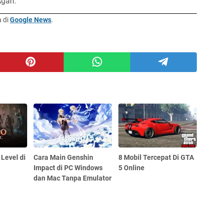
Agan.
a di
Google News
.
 Level di
Cara Main Genshin
8 Mobil Tercepat Di GTA
Impact di PC Windows
5 Online
dan Mac Tanpa Emulator