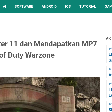
AI
SOFTWARE
ANDROID
IOS
TUTORIAL
GA
AR
er 11 dan Mendapatkan MP7
 of Duty Warzone
E
S
A
T
L
S