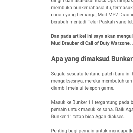
dingin dan asal-usul Black Ops tampak
membuka bunker rahasia itu, termasuk B
curian yang berharga, Mud MP7 Drauber
berubah menjadi Telur Paskah yang leb
Dan pada artikel ini saya akan men
Mud Drauber di Call of Duty Warzone
.
Apa yang dimaksud Bunker 
Segala sesuatu tentang patch baru in
mengaksesnya, mereka membutuhkan pe
diambil melalui telepon game.
Masuk ke Bunker 11 tergantung pada b
pemain untuk masuk ke sana. Baik Ag
Bunker 11 tetap bisa Agan diakses.
Penting bagi pemain untuk mendapatkan