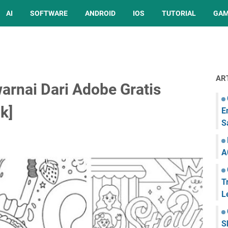
AI
SOFTWARE
ANDROID
IOS
TUTORIAL
GA
AR
rnai Dari Adobe Gratis
k]
E
S
A
T
L
S