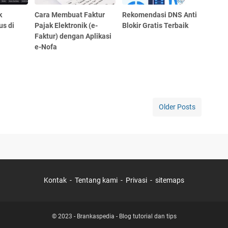
k
Cara Membuat Faktur
Rekomendasi DNS Anti
us di
Pajak Elektronik (e-
Blokir Gratis Terbaik
Faktur) dengan Aplikasi
e-Nofa
Older Posts
Kontak
Tentang kami
Privasi
sitemaps
© 2023 -
Brankaspedia - Blog tutorial dan tips