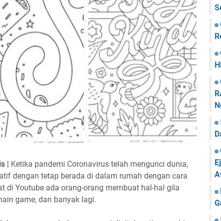
S
R
H
R
N
D
E
s |
Ketika pandemi Coronavirus telah mengunci dunia,
A
atif dengan tetap berada di dalam rumah dengan cara
hat di Youtube ada orang-orang membuat hal-hal gila
main game, dan banyak lagi.
G