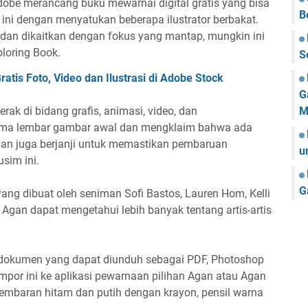
Adobe merancang buku mewarnai digital gratis yang bisa
B
ni dengan menyatukan beberapa ilustrator berbakat.
 dan dikaitkan dengan fokus yang mantap, mungkin ini
loring Book.
S
atis Foto, Video dan Ilustrasi di Adobe Stock
G
M
ak di bidang grafis, animasi, video, dan
lima lembar gambar awal dan mengklaim bahwa ada
haan juga berjanji untuk memastikan pembaruan
u
sim ini.
G
n yang dibuat oleh seniman Sofi Bastos, Lauren Hom, Kelli
. Agan dapat mengetahui lebih banyak tentang artis-artis
i dokumen yang dapat diunduh sebagai PDF, Photoshop
por ini ke aplikasi pewarnaan pilihan Agan atau Agan
embaran hitam dan putih dengan krayon, pensil warna