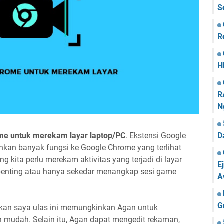
S
R
H
R
N
D
ome untuk merekam layar laptop/PC
. Ekstensi Google
kan banyak fungsi ke Google Chrome yang terlihat
kita perlu merekam aktivitas yang terjadi di layar
E
g penting atau hanya sekedar menangkap sesi game
A
G
akan saya ulas ini memungkinkan Agan untuk
 mudah. Selain itu, Agan dapat mengedit rekaman,