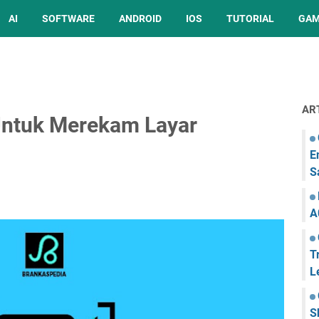
AI
SOFTWARE
ANDROID
IOS
TUTORIAL
GA
AR
Untuk Merekam Layar
E
S
A
T
L
S