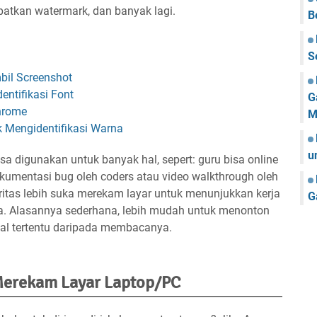
tkan watermark, dan banyak lagi.
B
S
il Screenshot
entifikasi Font
G
hrome
M
k Mengidentifikasi Warna
u
isa digunakan untuk banyak hal, sepert: guru bisa online
kumentasi bug oleh coders atau video walkthrough oleh
as lebih suka merekam layar untuk menunjukkan kerja
G
a. Alasannya sederhana, lebih mudah untuk menonton
al tertentu daripada membacanya.
Merekam Layar Laptop/PC