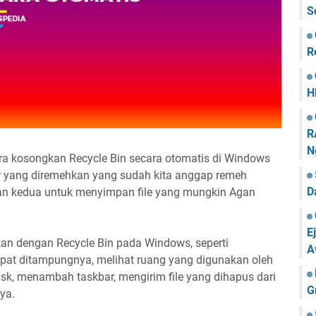
S
R
H
R
N
ara kosongkan Recycle Bin secara otomatis di Windows
itur yang diremehkan yang sudah kita anggap remeh
D
an kedua untuk menyimpan file yang mungkin Agan
E
an dengan Recycle Bin pada Windows, seperti
A
apat ditampungnya, melihat ruang yang digunakan oleh
 disk, menambah taskbar, mengirim file yang dihapus dari
G
ya.