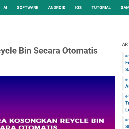
AI
SOFTWARE
ANDROID
IOS
TUTORIAL
GA
AR
ycle Bin Secara Otomatis
E
S
A
T
L
S