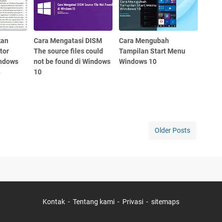
kan
Cara Mengatasi DISM
Cara Mengubah
tor
The source files could
Tampilan Start Menu
indows
not be found di Windows
Windows 10
n
10
Older Posts
Kontak
Tentang kami
Privasi
sitemaps