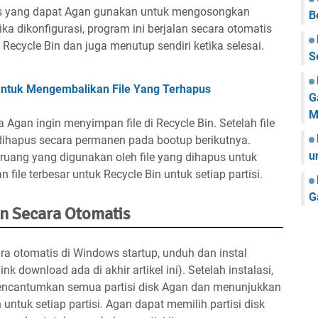
tis yang dapat Agan gunakan untuk mengosongkan
B
ka dikonfigurasi, program ini berjalan secara otomatis
cycle Bin dan juga menutup sendiri ketika selesai.
S
Untuk Mengembalikan File Yang Terhapus
G
M
Agan ingin menyimpan file di Recycle Bin. Setelah file
 dihapus secara permanen pada bootup berikutnya.
u
 ruang yang digunakan oleh file yang dihapus untuk
 file terbesar untuk Recycle Bin untuk setiap partisi.
G
n Secara Otomatis
a otomatis di Windows startup, unduh dan instal
k download ada di akhir artikel ini). Setelah instalasi,
encantumkan semua partisi disk Agan dan menunjukkan
untuk setiap partisi. Agan dapat memilih partisi disk