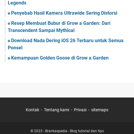
Legends
Penyebab Hasil Kamera Ultrawide Sering Distorsi
Resep Membuat Bubur di Grow a Garden: Dari
Transcendent Sampai Mythical
Download Nada Dering iOS 26 Terbaru untuk Semua
Ponsel
Kemampuan Golden Goose di Grow a Garden
Kontak
Tentang kami
Privasi
sitemaps
© 2023 -
Brankaspedia - Blog tutorial dan tips