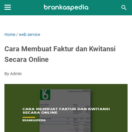
Home
/
web service
Cara Membuat Faktur dan Kwitansi
Secara Online
By Admin