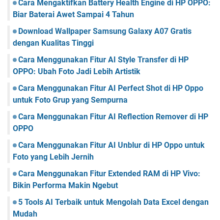
Cara Mengaktifkan Battery Health Engine di HP OPPO:
Biar Baterai Awet Sampai 4 Tahun
Download Wallpaper Samsung Galaxy A07 Gratis
dengan Kualitas Tinggi
Cara Menggunakan Fitur AI Style Transfer di HP
OPPO: Ubah Foto Jadi Lebih Artistik
Cara Menggunakan Fitur AI Perfect Shot di HP Oppo
untuk Foto Grup yang Sempurna
Cara Menggunakan Fitur AI Reflection Remover di HP
OPPO
Cara Menggunakan Fitur AI Unblur di HP Oppo untuk
Foto yang Lebih Jernih
Cara Menggunakan Fitur Extended RAM di HP Vivo:
Bikin Performa Makin Ngebut
5 Tools AI Terbaik untuk Mengolah Data Excel dengan
Mudah