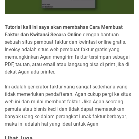
Tutorial kali ini saya akan membahas Cara Membuat
Faktur dan Kwitansi Secara Online
dengan bantuan
sebuah situs pembuat faktur dan kwintasi online gratis.
Invoicy adalah situs web pembuat faktur gratis yang
memungkinkan Agan mengirim faktur tersimpan sebagai
PDF, tautan, atau email atau langsung bisa di print jika di
dekat Agan ada printer.
Ini adalah generator faktur yang sangat sederhana yang
tidak memerlukan pendaftaran. Agan cukup pergi ke situs
web ini dan mulai membuat faktur. Jika Agan seorang
pemula atau bisnis kecil dan tidak dapat memasukkan
banyak uang ke dalam perangkat lunak faktur berbayar,
maka ini adalah hal yang ideal untuk Agan.
Lihat Juga