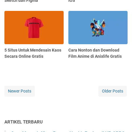
Sketch dan Figma
iOS
5 Situs Untuk Mendesain Kaos
Cara Nonton dan Download
Secara Online Gratis
Film Anime di Anixlife Gratis
Newer Posts
Older Posts
ARTIKEL TERBARU