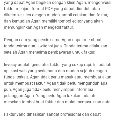
yang dapat Agan bagikan dengan klien Agan, mengonversi
faktur menjadi format PDF yang dapat diunduh atau
dikirim ke klien dengan mudah, ambil cetakan dari faktur,
dan kemudian Agan memiliki tombol editor yang akan
memungkinkan Agan mengedit faktur.
Dengan cara yang persis sama Agan dapat membuat
tanda terima atau kwitansi juga. Tanda terima dilakukan
setelah Agan menerima pembayaran untuk faktur.
Invoicy adalah generator faktur yang cukup rapi. Ini adalah
aplikasi web yang sederhana dan mudah sejauh dengan
fungsi terkait. Agan tidak perlu masuk atau membuat akun
untuk membuat faktur. Agan tidak perlu mengunduh apa
pun, Agan juga tidak perlu menyimpan informasi
pelanggan Agan. Yang perlu Agan lakukan adalah
menekan tombol buat faktur dan mulai memasukkan data.
Faktur yang dihasilkan sangat profesional dan dapat