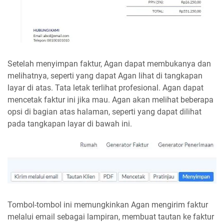
Setelah menyimpan faktur, Agan dapat membukanya dan
melihatnya, seperti yang dapat Agan lihat di tangkapan
layar di atas. Tata letak terlihat profesional. Agan dapat
mencetak faktur ini jika mau. Agan akan melihat beberapa
opsi di bagian atas halaman, seperti yang dapat dilihat
pada tangkapan layar di bawah ini.
Tombol-tombol ini memungkinkan Agan mengirim faktur
melalui email sebagai lampiran, membuat tautan ke faktur