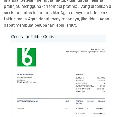
jika ada. Setelah membuat faktur, Agan dapat melihat
pratinjau menggunakan tombol pratinjau yang diberikan di
sisi kanan atas halaman. Jika Agan menyukai tata letak
faktur, maka Agan dapat menyimpannya, jika tidak, Agan
dapat membuat perubahan lebih lanjut.