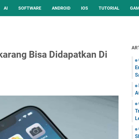
AI
SOFTWARE
ANDROID
IOS
TUTORIAL
GA
AR
ekarang Bisa Didapatkan Di
E
S
A
T
L
S