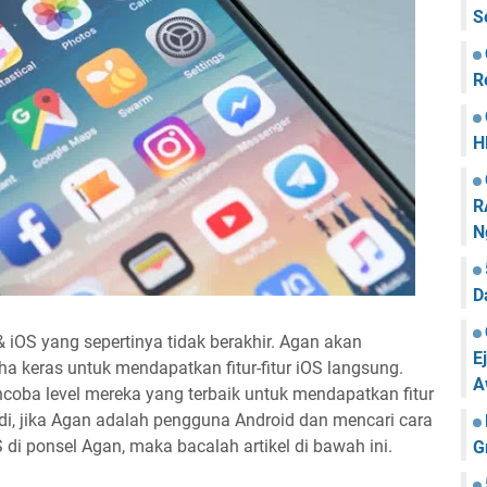
S
R
H
R
N
D
 iOS yang sepertinya tidak berakhir. Agan akan
E
keras untuk mendapatkan fitur-fitur iOS langsung.
A
coba level mereka yang terbaik untuk mendapatkan fitur
adi, jika Agan adalah pengguna Android dan mencari cara
OS di ponsel Agan, maka bacalah artikel di bawah ini.
G