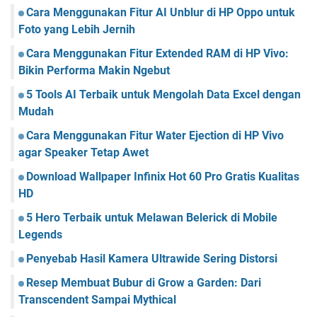
Cara Menggunakan Fitur AI Unblur di HP Oppo untuk
e
m
Foto yang Lebih Jernih
a
Cara Menggunakan Fitur Extended RAM di HP Vivo:
t
Bikin Performa Makin Ngebut
i
k
5 Tools AI Terbaik untuk Mengolah Data Excel dengan
a
Mudah
d
i
Cara Menggunakan Fitur Water Ejection di HP Vivo
W
agar Speaker Tetap Awet
o
r
Download Wallpaper Infinix Hot 60 Pro Gratis Kualitas
d
HD
5 Hero Terbaik untuk Melawan Belerick di Mobile
Legends
Penyebab Hasil Kamera Ultrawide Sering Distorsi
Resep Membuat Bubur di Grow a Garden: Dari
Transcendent Sampai Mythical