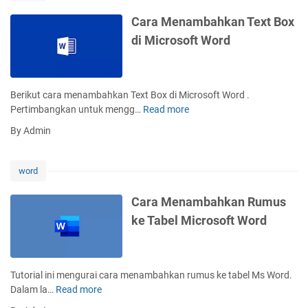
e
n
Cara Menambahkan Text Box
g
di Microsoft Word
u
b
a
h
Berikut cara menambahkan Text Box di Microsoft Word .
G
Pertimbangkan untuk mengg…
Read more
C
o
a
By Admin
o
r
g
a
l
M
word
e
e
D
n
Cara Menambahkan Rumus
o
a
ke Tabel Microsoft Word
k
m
u
b
m
a
e
h
Tutorial ini mengurai cara menambahkan rumus ke tabel Ms Word.
n
k
Dalam la…
Read more
C
M
a
a
e