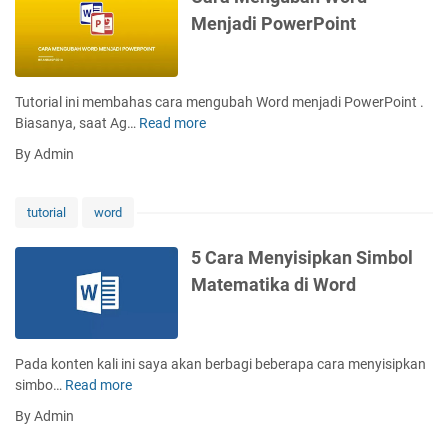
k
b
r
Menjadi PowerPoint
e
u
k
M
a
e
i
t
M
c
T
s
Tutorial ini membahas cara mengubah Word menjadi PowerPoint .
r
e
W
Biasanya, saat Ag…
Read more
C
o
k
o
a
s
By Admin
s
r
r
o
K
d
a
f
u
M
t
tutorial
word
r
e
W
v
n
o
5 Cara Menyisipkan Simbol
a
g
r
Matematika di Word
d
u
d
i
b
W
a
o
h
Pada konten kali ini saya akan berbagi beberapa cara menyisipkan
r
W
simbo…
Read more
5
d
o
C
By Admin
r
a
d