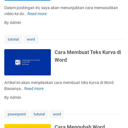
a
S
n
d
Dalam postingan ini, saya akan menunjukkan cara memasukkan
b
e
T
video ke do…
Read more
C
e
b
e
a
l
a
By Admin
k
r
M
l
s
a
i
i
T
M
c
k
tutorial
word
u
e
r
n
l
m
o
y
Cara Membuat Teks Kurva di
i
a
s
a
Word
s
s
o
a
u
f
n
k
t
D
k
W
Artikel ini akan menjelaskan cara membuat teks kurva di Word.
a
a
o
Biasanya…
Read more
C
r
n
r
a
i
By Admin
V
d
r
G
i
a
a
d
M
m
powerpoint
tutorial
word
e
e
b
o
m
a
Cara Mengubah Word