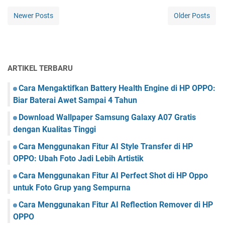
r
M
a
Newer Posts
Older Posts
e
M
n
e
j
n
a
y
d
i
ARTIKEL TERBARU
i
s
P
i
Cara Mengaktifkan Battery Health Engine di HP OPPO:
o
p
Biar Baterai Awet Sampai 4 Tahun
w
k
e
Download Wallpaper Samsung Galaxy A07 Gratis
a
r
n
dengan Kualitas Tinggi
P
S
o
Cara Menggunakan Fitur AI Style Transfer di HP
i
i
OPPO: Ubah Foto Jadi Lebih Artistik
m
n
b
Cara Menggunakan Fitur AI Perfect Shot di HP Oppo
t
o
untuk Foto Grup yang Sempurna
l
M
Cara Menggunakan Fitur AI Reflection Remover di HP
a
OPPO
t