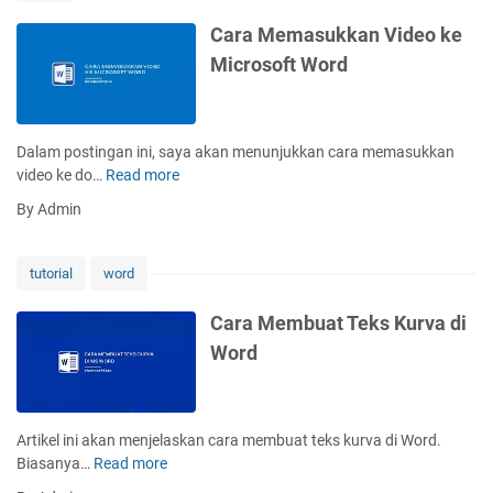
e
n
Cara Memasukkan Video ke
y
Microsoft Word
a
l
i
n
Dalam postingan ini, saya akan menunjukkan cara memasukkan
T
video ke do…
Read more
C
e
a
By Admin
k
r
s
a
T
M
tutorial
word
u
e
l
m
Cara Membuat Teks Kurva di
i
a
Word
s
s
a
u
n
k
D
k
Artikel ini akan menjelaskan cara membuat teks kurva di Word.
a
a
Biasanya…
Read more
C
r
n
a
i