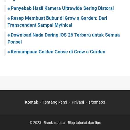
Penyebab Hasil Kamera Ultrawide Sering Distorsi
Resep Membuat Bubur di Grow a Garden: Dari
Transcendent Sampai Mythical
Download Nada Dering iOS 26 Terbaru untuk Semua
Ponsel
Kemampuan Golden Goose di Grow a Garden
Kontak
Tentang kami
Privasi
sitemaps
© 2023 -
Brankaspedia - Blog tutorial dan tips