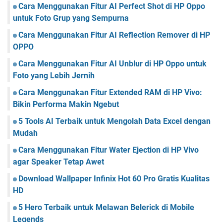
b
Cara Menggunakan Fitur AI Perfect Shot di HP Oppo
t
o
untuk Foto Grup yang Sempurna
l
M
Cara Menggunakan Fitur AI Reflection Remover di HP
a
OPPO
t
Cara Menggunakan Fitur AI Unblur di HP Oppo untuk
e
m
Foto yang Lebih Jernih
a
Cara Menggunakan Fitur Extended RAM di HP Vivo:
t
Bikin Performa Makin Ngebut
i
k
5 Tools AI Terbaik untuk Mengolah Data Excel dengan
a
Mudah
d
i
Cara Menggunakan Fitur Water Ejection di HP Vivo
W
agar Speaker Tetap Awet
o
r
Download Wallpaper Infinix Hot 60 Pro Gratis Kualitas
d
HD
5 Hero Terbaik untuk Melawan Belerick di Mobile
Legends