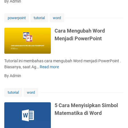
By Admin
V
r
G
i
a
a
d
M
m
powerpoint
tutorial
word
e
e
b
o
m
a
Cara Mengubah Word
k
b
r
Menjadi PowerPoint
e
u
k
M
a
e
i
t
M
c
T
s
Tutorial ini membahas cara mengubah Word menjadi PowerPoint .
r
e
W
Biasanya, saat Ag…
Read more
C
o
k
o
a
s
By Admin
s
r
r
o
K
d
a
f
u
M
t
tutorial
word
r
e
W
v
n
o
5 Cara Menyisipkan Simbol
a
g
r
Matematika di Word
d
u
d
i
b
W
a