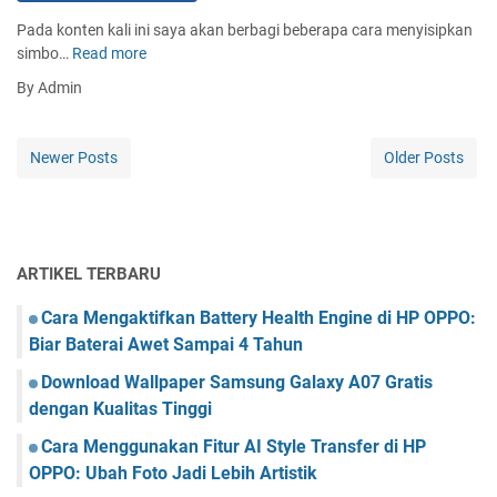
o
h
Pada konten kali ini saya akan berbagi beberapa cara menyisipkan
r
W
simbo…
Read more
5
d
o
C
By Admin
r
a
d
r
M
a
Newer Posts
Older Posts
e
M
n
e
j
n
a
y
d
i
ARTIKEL TERBARU
i
s
P
i
Cara Mengaktifkan Battery Health Engine di HP OPPO:
o
p
Biar Baterai Awet Sampai 4 Tahun
w
k
e
Download Wallpaper Samsung Galaxy A07 Gratis
a
r
n
dengan Kualitas Tinggi
P
S
o
Cara Menggunakan Fitur AI Style Transfer di HP
i
i
OPPO: Ubah Foto Jadi Lebih Artistik
m
n