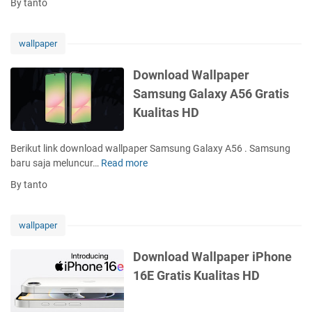
By tanto
p
w
G
e
n
r
r
l
a
wallpaper
O
o
t
p
a
i
Download Wallpaper
p
d
s
Samsung Galaxy A56 Gratis
o
W
K
F
Kualitas HD
a
u
i
l
a
n
l
l
Berikut link download wallpaper Samsung Galaxy A56 . Samsung
d
p
i
baru saja meluncur…
Read more
D
X
a
t
o
8
By tanto
p
a
w
U
e
s
n
l
r
H
l
t
wallpaper
V
D
o
r
i
a
a
Download Wallpaper iPhone
v
d
G
16E Gratis Kualitas HD
o
W
r
V
a
a
5
l
t