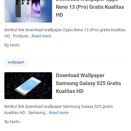
h
u
d
6
Reno 13 (Pro) Gratis Kualitas
o
l
W
G
n
l
HD
a
r
e
H
l
a
1
D
l
t
Berikut link download wallpaper Oppo Reno 13 (Pro) gratis kualitas
6
p
i
HD . Produse…
Read more
D
E
a
s
o
G
By tanto
p
K
w
r
e
u
n
a
r
a
l
t
wallpaper
S
l
o
i
a
i
a
s
Download Wallpaper
m
t
d
K
Samsung Galaxy S25 Gratis
s
a
W
u
u
s
Kualitas HD
a
a
n
H
l
l
g
D
l
i
Berikut link download wallpaper Samsung Galaxy S25 gratis
G
p
t
kualitas HD . Samsung…
Read more
D
a
a
a
o
l
By tanto
p
s
w
a
e
H