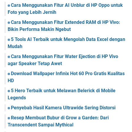
s
Cara Menggunakan Fitur AI Unblur di HP Oppo untuk
a
a
K
l
s
Foto yang Lebih Jernih
u
a
H
a
Cara Menggunakan Fitur Extended RAM di HP Vivo:
x
D
l
Bikin Performa Makin Ngebut
y
i
S
5 Tools AI Terbaik untuk Mengolah Data Excel dengan
t
2
a
Mudah
5
s
G
Cara Menggunakan Fitur Water Ejection di HP Vivo
H
r
agar Speaker Tetap Awet
D
a
t
Download Wallpaper Infinix Hot 60 Pro Gratis Kualitas
i
HD
s
5 Hero Terbaik untuk Melawan Belerick di Mobile
K
Legends
u
a
Penyebab Hasil Kamera Ultrawide Sering Distorsi
l
i
Resep Membuat Bubur di Grow a Garden: Dari
t
Transcendent Sampai Mythical
a